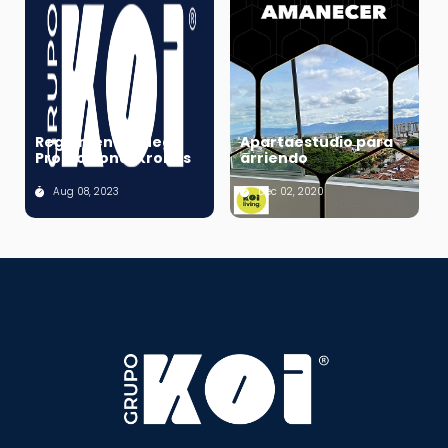
Reglamento Juego
Apartaestudio para
Promocional Kronus
arriendo
Aug 08, 2023
Dec 02, 2020