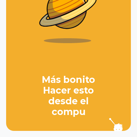
Más bonito
Hacer esto
desde el
compu