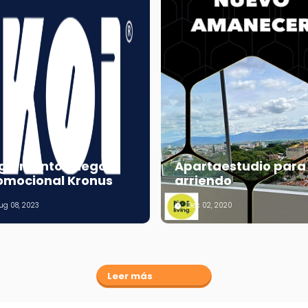
glamento Juego
Apartaestudio para
omocional Kronus
arriendo
g 08, 2023
Dec 02, 2020
Leer más