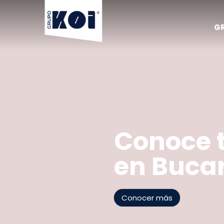
G
Conoce 
en Buc
Conocer más