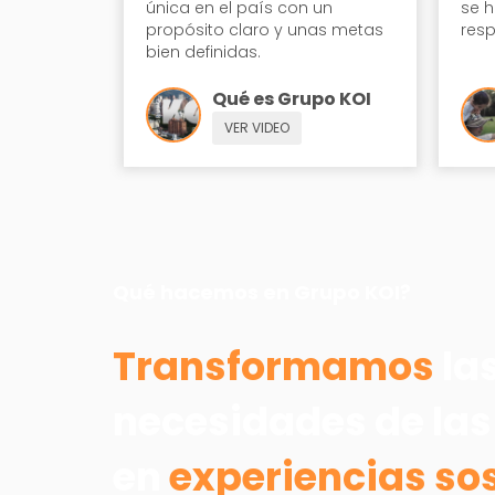
única en el país con un
se h
propósito claro y unas metas
resp
bien definidas.
Qué es Grupo KOI
VER VIDEO
Qué hacemos en Grupo KOI?
Transformamos
la
necesidades de las
en
experiencias so