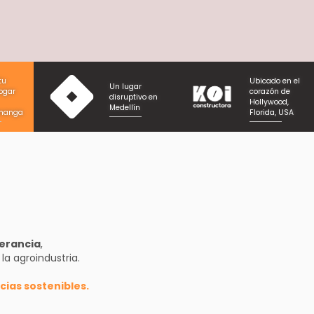
tu
Ubicado en el
Un lugar
ogar
corazón de
disruptivo en
Hollywood,
Medellín
manga
Florida, USA
verancia
,
la agroindustria.
cias sostenibles.