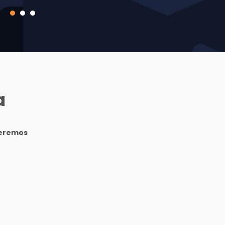
a
ueremos